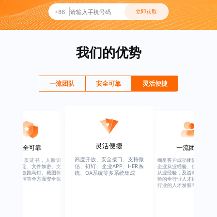
+86
立即获取
我们的优势
一流团队
安全可靠
灵活便捷
灵活便捷
安全可靠
一流团队
高度开放、安全接口、支持微
行业权威资质证书，人脸识
绚星客户成功团队，由有多
信、钉钉、企业APP、HER系
别、设备绑定、文件加密、文
企业从业经验、优秀培训机
档水印、播放跑马灯、截图保
从业经验，及咨询公司从业
统、OA系统等多系统集成
护、权限管控等全方面安全保
验的全行业人才组成，涉猎
障
行业的人才发展与培养模块