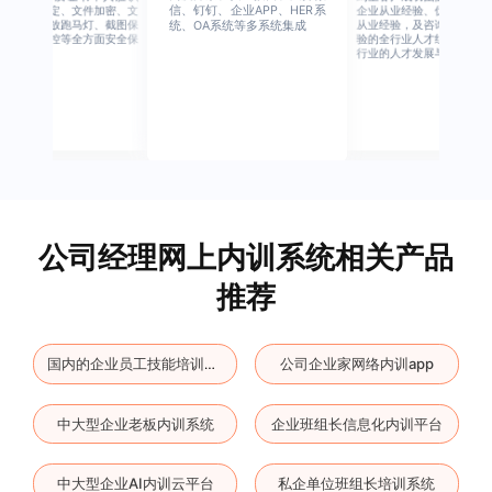
信、钉钉、企业APP、HER系
别、设备绑定、文件加密、文
企业从业经验、优秀培训机
档水印、播放跑马灯、截图保
从业经验，及咨询公司从业
统、OA系统等多系统集成
护、权限管控等全方面安全保
验的全行业人才组成，涉猎
障
行业的人才发展与培养模块
公司经理网上内训系统相关产品
推荐
公司企业家网络内训app
国内的企业员工技能培训系统
中大型企业老板内训系统
企业班组长信息化内训平台
中大型企业AI内训云平台
私企单位班组长培训系统