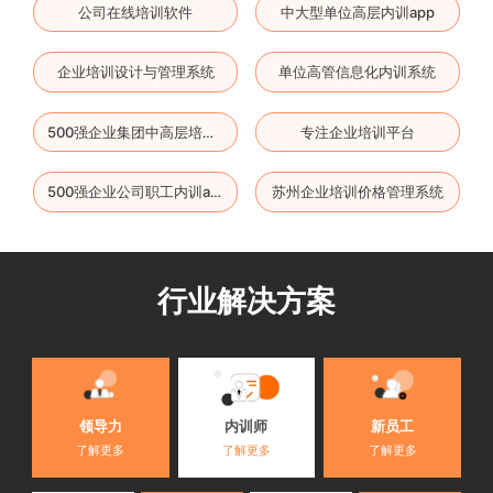
公司在线培训软件
中大型单位高层内训app
企业培训设计与管理系统
单位高管信息化内训系统
专注企业培训平台
500强企业集团中高层培训系统
苏州企业培训价格管理系统
500强企业公司职工内训app
行业解决方案
内训师
领导力
新员工
了解更多
了解更多
了解更多