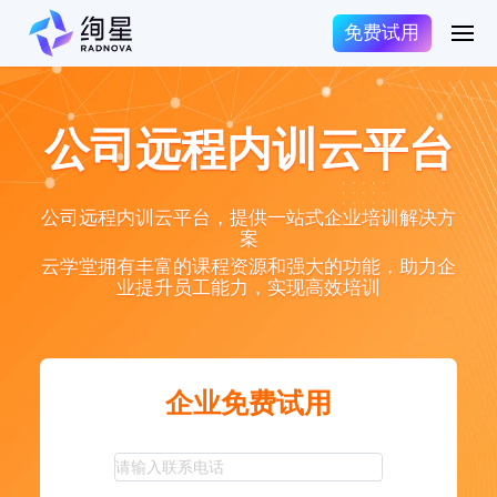
免费试用
公司远程内训云平台
公司远程内训云平台，提供一站式企业培训解决方
案
云学堂拥有丰富的课程资源和强大的功能，助力企
业提升员工能力，实现高效培训
企业免费试用