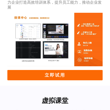
力企业打造高效培训体系，提升员工能力，推动企业发
展
立即试用
虚拟课堂