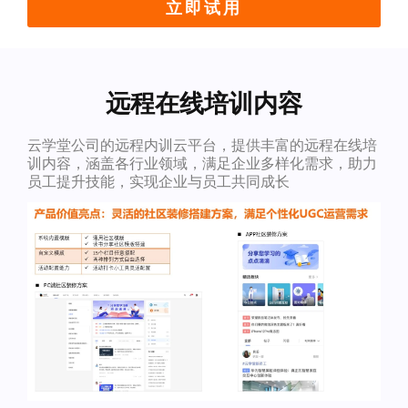
立即试用
远程在线培训内容
云学堂公司的远程内训云平台，提供丰富的远程在线培
训内容，涵盖各行业领域，满足企业多样化需求，助力
员工提升技能，实现企业与员工共同成长