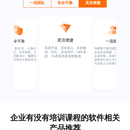
一流团队
安全可靠
灵活便捷
灵活便捷
安全可靠
一流团队
高度开放、安全接口、支持微
行业权威资质证书，人脸识
绚星客户成功团队，由有多
信、钉钉、企业APP、HER系
别、设备绑定、文件加密、文
企业从业经验、优秀培训机
档水印、播放跑马灯、截图保
从业经验，及咨询公司从业
统、OA系统等多系统集成
护、权限管控等全方面安全保
验的全行业人才组成，涉猎
障
行业的人才发展与培养模块
企业有没有培训课程的软件相关
产品推荐