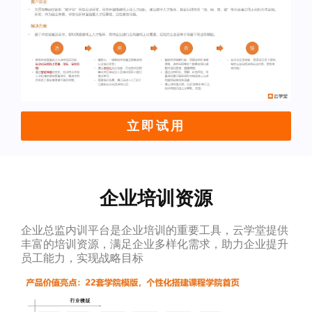
立即试用
企业培训资源
企业总监内训平台是企业培训的重要工具，云学堂提供
丰富的培训资源，满足企业多样化需求，助力企业提升
员工能力，实现战略目标