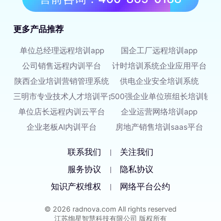
更多产品推荐
单位总经理远程培训app
国企工厂远程培训app
公司销售远程内训平台
计时培训系统企业应用平台
陕西企业培训营销管理系统
供电企业安全培训系统
三明市专业技术人才培训平台
500强企业单位班组长培训软件
单位店长远程内训云平台
企业运营网络培训app
企业老板AI内训平台
房地产销售培训saas平台
联系我们
关注我们
|
服务协议
隐私协议
|
知识产权维权
网络平台公约
|
© 2026 radnova.com All rights reserved
江苏绚星智慧科技有限公司 版权所有