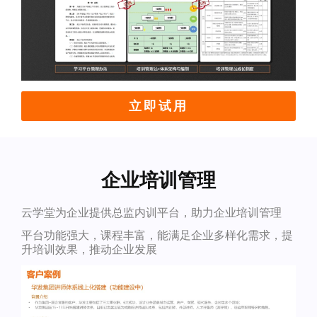
立即试用
企业培训管理
云学堂为企业提供总监内训平台，助力企业培训管理
平台功能强大，课程丰富，能满足企业多样化需求，提
升培训效果，推动企业发展