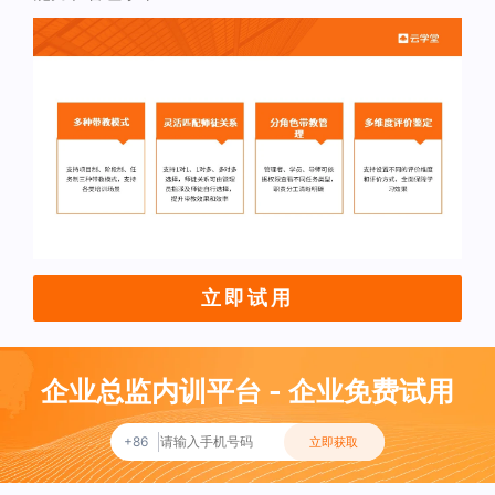
立即试用
企业总监内训平台 - 企业免费试用
+86
立即获取