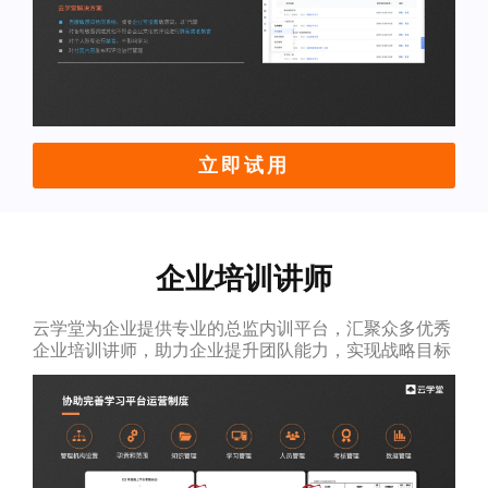
立即试用
企业培训讲师
云学堂为企业提供专业的总监内训平台，汇聚众多优秀
企业培训讲师，助力企业提升团队能力，实现战略目标