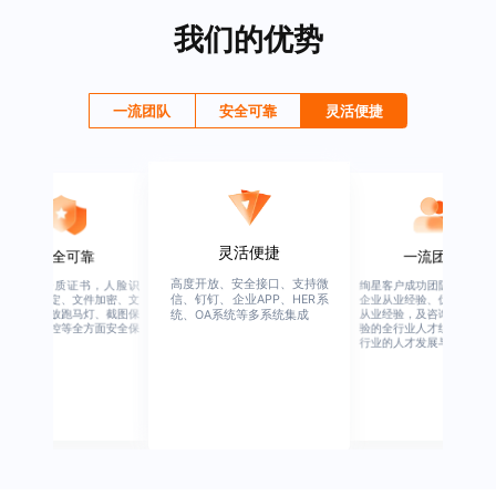
我们的优势
一流团队
安全可靠
灵活便捷
灵活便捷
安全可靠
一流团队
高度开放、安全接口、支持微
行业权威资质证书，人脸识
绚星客户成功团队，由有多
信、钉钉、企业APP、HER系
别、设备绑定、文件加密、文
企业从业经验、优秀培训机
档水印、播放跑马灯、截图保
从业经验，及咨询公司从业
统、OA系统等多系统集成
护、权限管控等全方面安全保
验的全行业人才组成，涉猎
障
行业的人才发展与培养模块