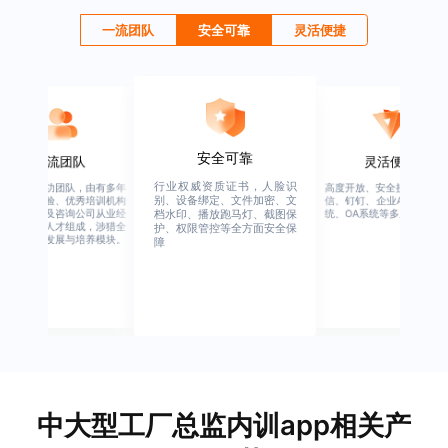
一流团队
安全可靠
灵活便捷
安全可靠
一流团队
灵活便捷
行业权威资质证书，人脸识
绚星客户成功团队，由有多年
高度开放、安全接口、支持
别、设备绑定、文件加密、文
企业从业经验、优秀培训机构
信、钉钉、企业APP、HER
从业经验，及咨询公司从业经
统、OA系统等多系统集成
档水印、播放跑马灯、截图保
验的全行业人才组成，涉猎全
护、权限管控等全方面安全保
行业的人才发展与培养模块。
障
中大型工厂总监内训app相关产