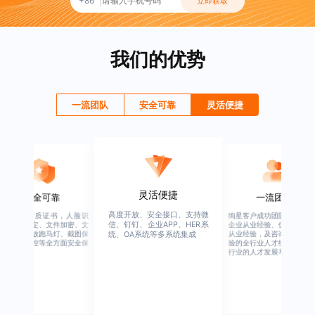
+86
立即获取
我们的优势
一流团队
安全可靠
灵活便捷
一流团队
灵活便捷
绚星客户成功团队，由有多年
高度开放、安全接口、支持微
企业从业经验、优秀培训机构
信、钉钉、企业APP、HER系
统、OA系统等多系统集成
从业经验，及咨询公司从业经
验的全行业人才组成，涉猎全
行业的人才发展与培养模块。