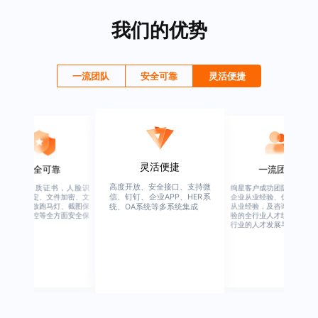
我们的优势
一流团队
安全可靠
灵活便捷
灵活便捷
安全可靠
一流团队
高度开放、安全接口、支持微
行业权威资质证书，人脸识
绚星客户成功团队，由有多
信、钉钉、企业APP、HER系
别、设备绑定、文件加密、文
企业从业经验、优秀培训机
档水印、播放跑马灯、截图保
从业经验，及咨询公司从业
统、OA系统等多系统集成
护、权限管控等全方面安全保
验的全行业人才组成，涉猎
障
行业的人才发展与培养模块