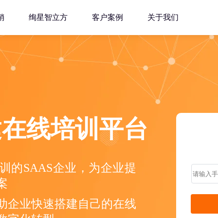
销
绚星智立方
客户案例
关于我们
建在线培训平台
训的SAAS企业，为企业提
案
助企业快速搭建自己的在线