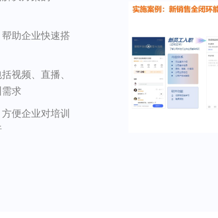
，帮助企业快速搭
包括视频、直播、
训需求
，方便企业对培训
析