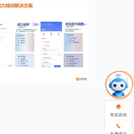
售前咨询
售前咨询