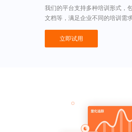
我们的平台支持多种培训形式，
文档等，满足企业不同的培训需
立即试用