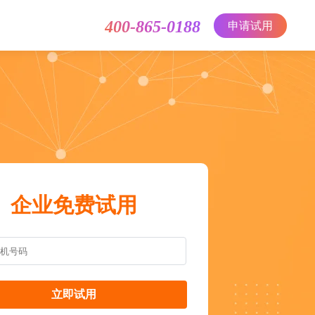
400-865-0188
申请试用
企业免费试用
立即试用