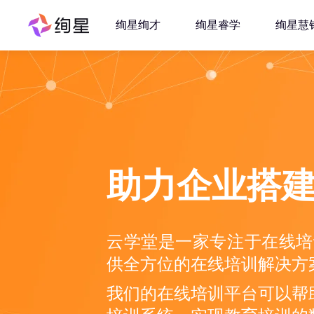
绚星绚才
绚星睿学
绚星慧
助力企业搭
云学堂是一家专注于在线培
供全方位的在线培训解决方
我们的在线培训平台可以帮