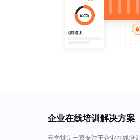
企业在线培训解决方案
云学堂是一家专注于企业在线培